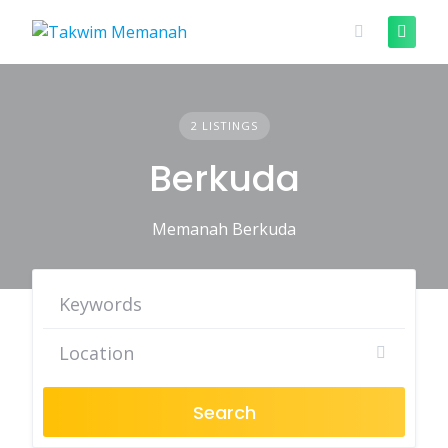
Skip
to
content
2 LISTINGS
Berkuda
Memanah Berkuda
Search