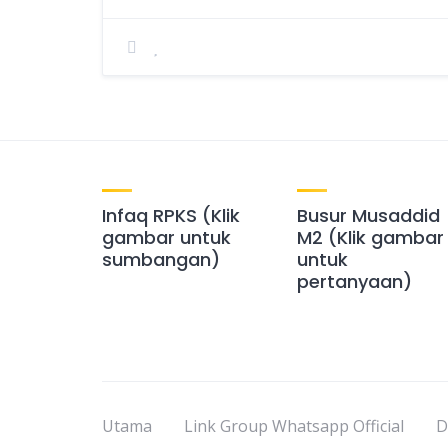
Infaq RPKS (Klik
Busur Musaddid
gambar untuk
M2 (Klik gambar
sumbangan)
untuk
pertanyaan)
Utama
Link Group Whatsapp Official
D