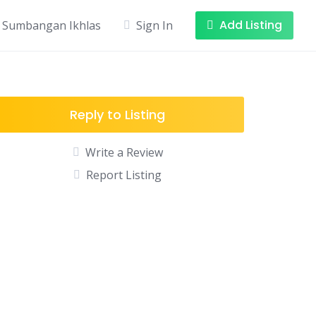
Add Listing
Sumbangan Ikhlas
Sign In
Reply to Listing
Write a Review
Report Listing