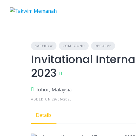
Skip
to
content
BAREBOW
COMPOUND
RECURVE
Invitational Inter
2023
Johor, Malaysia
ADDED ON 29/06/2023
Details