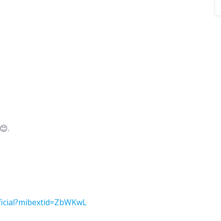
😊.
ficial?mibextid=ZbWKwL