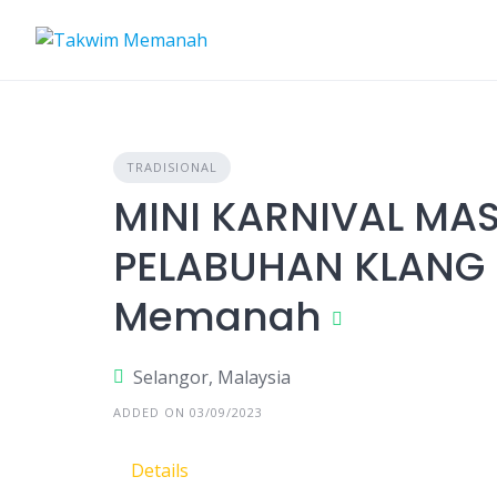
Skip
to
content
TRADISIONAL
MINI KARNIVAL MA
PELABUHAN KLANG 
Memanah
Selangor, Malaysia
ADDED ON 03/09/2023
Details