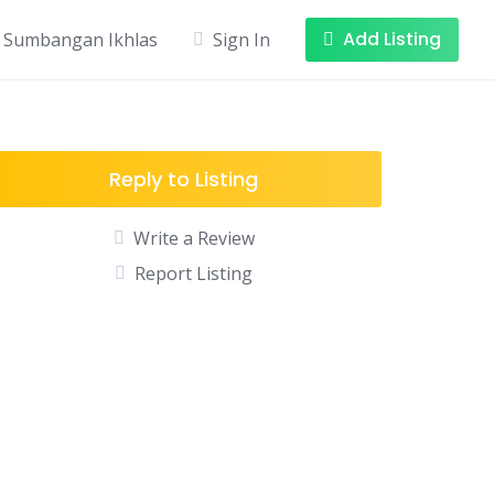
Add Listing
Sumbangan Ikhlas
Sign In
Reply to Listing
Write a Review
Report Listing