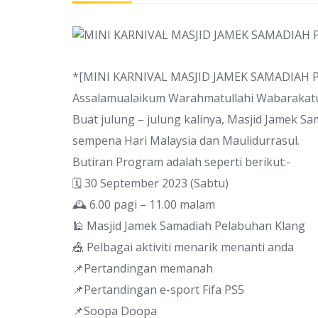
*[MINI KARNIVAL MASJID JAMEK SAMADIAH
Assalamualaikum Warahmatullahi Wabarakat
Buat julung – julung kalinya, Masjid Jamek 
sempena Hari Malaysia dan Maulidurrasul.
Butiran Program adalah seperti berikut:-
🗓️ 30 September 2023 (Sabtu)
🕰️ 6.00 pagi – 11.00 malam
🕌 Masjid Jamek Samadiah Pelabuhan Klang
🎪 Pelbagai aktiviti menarik menanti anda
📌Pertandingan memanah
📌Pertandingan e-sport Fifa PS5
📌Soopa Doopa