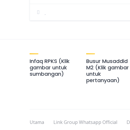
Infaq RPKS (Klik
Busur Musaddid
gambar untuk
M2 (Klik gambar
sumbangan)
untuk
pertanyaan)
Utama
Link Group Whatsapp Official
D