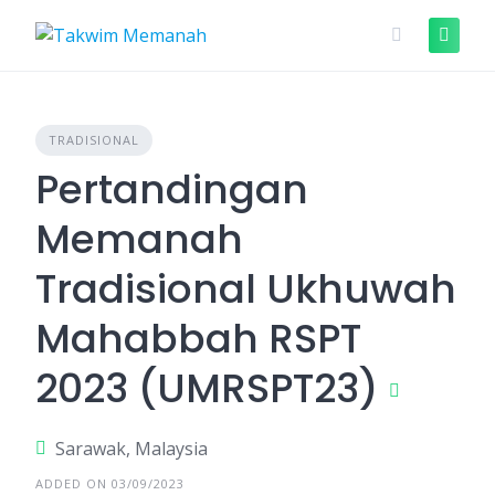
Skip
to
content
TRADISIONAL
Pertandingan
Memanah
Tradisional Ukhuwah
Mahabbah RSPT
2023 (UMRSPT23)
Sarawak, Malaysia
ADDED ON 03/09/2023