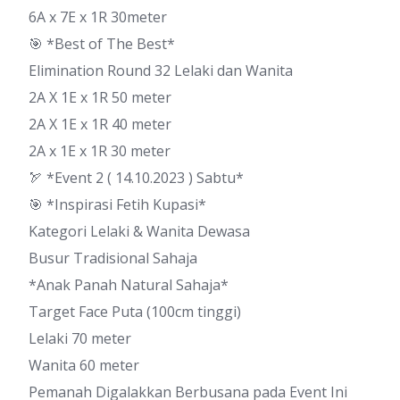
6A x 7E x 1R 30meter
🎯 *Best of The Best*
Elimination Round 32 Lelaki dan Wanita
2A X 1E x 1R 50 meter
2A X 1E x 1R 40 meter
2A x 1E x 1R 30 meter
🏹 *Event 2 ( 14.10.2023 ) Sabtu*
🎯 *Inspirasi Fetih Kupasi*
Kategori Lelaki & Wanita Dewasa
Busur Tradisional Sahaja
*Anak Panah Natural Sahaja*
Target Face Puta (100cm tinggi)
Lelaki 70 meter
Wanita 60 meter
Pemanah Digalakkan Berbusana pada Event Ini