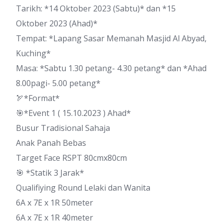
Tarikh: *14 Oktober 2023 (Sabtu)* dan *15
Oktober 2023 (Ahad)*
Tempat: *Lapang Sasar Memanah Masjid Al Abyad,
Kuching*
Masa: *Sabtu 1.30 petang- 4.30 petang* dan *Ahad
8.00pagi- 5.00 petang*
🏹*Format*
🎯*Event 1 ( 15.10.2023 ) Ahad*
Busur Tradisional Sahaja
Anak Panah Bebas
Target Face RSPT 80cmx80cm
🎯 *Statik 3 Jarak*
Qualifiying Round Lelaki dan Wanita
6A x 7E x 1R 50meter
6A x 7E x 1R 40meter