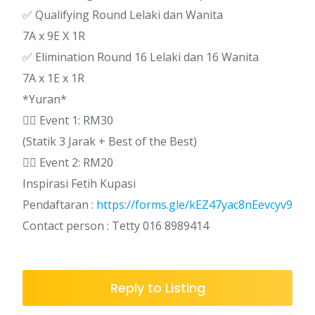
✅ Qualifying Round Lelaki dan Wanita
7A x 9E X 1R
✅ Elimination Round 16 Lelaki dan 16 Wanita
7A x 1E x 1R
*Yuran*
👉🏼 Event 1: RM30
(Statik 3 Jarak + Best of the Best)
👉🏼 Event 2: RM20
Inspirasi Fetih Kupasi
Pendaftaran :
https://forms.gle/kEZ47yac8nEevcyv9
Contact person : Tetty 016 8989414
Reply to Listing